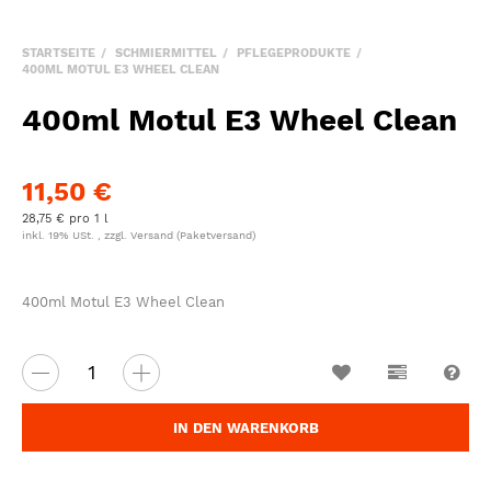
STARTSEITE
SCHMIERMITTEL
PFLEGEPRODUKTE
400ML MOTUL E3 WHEEL CLEAN
400ml Motul E3 Wheel Clean
11,50 €
28,75 € pro 1 l
inkl. 19% USt. , zzgl.
Versand
(Paketversand)
400ml Motul E3 Wheel Clean
Wunschzettel
Vergleichsl
Fra
IN DEN WARENKORB