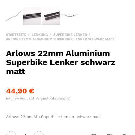
STARTSEITE
LENKUNG
SUPERBIKE LENKER
ARLOWS 22MM ALUMINIUM SUPERBIKE LENKER SCHWARZ MATT
Arlows 22mm Aluminium
Superbike Lenker schwarz
matt
44,90 €
inkl. 19% USt. , zzgl.
Versand
(Paketversand)
Arlows 22mm Alu Superbike Lenker schwarz matt