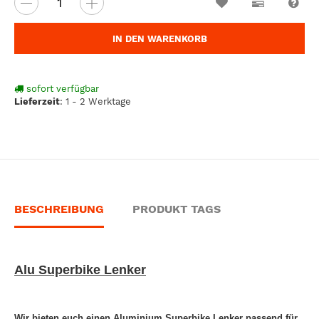
Wunschzettel
Vergleichsl
Fra
IN DEN WARENKORB
sofort verfügbar
Lieferzeit
:
1 - 2 Werktage
BESCHREIBUNG
PRODUKT TAGS
Alu Superbike Lenker
Wir bieten euch einen Aluminium Superbike Lenker passend für