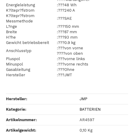
Energieleistung
:???48 Wh
K?ltepr?fstrom
:???240 A
K?ltepr?fstrom
:???SAE
Messmethode
L?nge
:???150 mm
Breite
:???87 mm
H?he
:???93 mm
Gewicht betriebsbereit
:???0.9 kg
:???von vorne
Anschlusstyp
????von oben
Pluspol
:???vorne links
Minuspol
:???vorne rechts
Gasableitung
:???Ohne
Hersteller
:???JMT
Hersteller:
JMP
Kategorie:
BATTERIEN
Artikelnummer:
AR4597
Artikelgewicht‍:
0,10
Kg