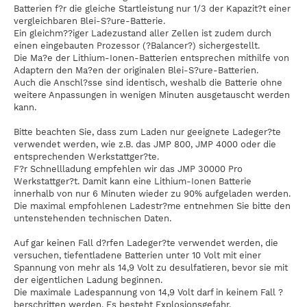
Batterien f?r die gleiche Startleistung nur 1/3 der Kapazit?t einer
vergleichbaren Blei-S?ure-Batterie.
Ein gleichm??iger Ladezustand aller Zellen ist zudem durch
einen eingebauten Prozessor (?Balancer?) sichergestellt.
Die Ma?e der Lithium-Ionen-Batterien entsprechen mithilfe von
Adaptern den Ma?en der originalen Blei-S?ure-Batterien.
Auch die Anschl?sse sind identisch, weshalb die Batterie ohne
weitere Anpassungen in wenigen Minuten ausgetauscht werden
kann.
Bitte beachten Sie, dass zum Laden nur geeignete Ladeger?te
verwendet werden, wie z.B. das JMP 800, JMP 4000 oder die
entsprechenden Werkstattger?te.
F?r Schnellladung empfehlen wir das JMP 30000 Pro
Werkstattger?t. Damit kann eine Lithium-Ionen Batterie
innerhalb von nur 6 Minuten wieder zu 90% aufgeladen werden.
Die maximal empfohlenen Ladestr?me entnehmen Sie bitte den
untenstehenden technischen Daten.
Auf gar keinen Fall d?rfen Ladeger?te verwendet werden, die
versuchen, tiefentladene Batterien unter 10 Volt mit einer
Spannung von mehr als 14,9 Volt zu desulfatieren, bevor sie mit
der eigentlichen Ladung beginnen.
Die maximale Ladespannung von 14,9 Volt darf in keinem Fall ?
berschritten werden. Es besteht Explosionsgefahr.