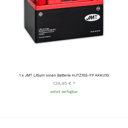
1
x
JMT Litium Ionen Batterie HJTZ10S-FP AKKU10
129,95 €
*
sofort verfügbar