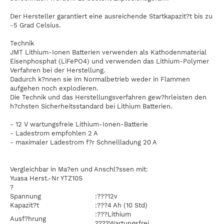
Der Hersteller garantiert eine ausreichende Startkapazit?t bis zu
-5 Grad Celsius.
Technik
JMT Lithium-Ionen Batterien verwenden als Kathodenmaterial
Eisenphosphat (LiFePO4) und verwenden das Lithium-Polymer
Verfahren bei der Herstellung.
Dadurch k?nnen sie im Normalbetrieb weder in Flammen
aufgehen noch explodieren.
Die Technik und das Herstellungsverfahren gew?hrleisten den
h?chsten Sicherheitsstandard bei Lithium Batterien.
- 12 V wartungsfreie Lithium-Ionen-Batterie
- Ladestrom empfohlen 2 A
- maximaler Ladestrom f?r Schnellladung 20 A
Vergleichbar in Ma?en und Anschl?ssen mit:
Yuasa Herst.-Nr YTZ10S
?
Spannung
:???12v
Kapazit?t
:???4 Ah (10 Std)
:???Lithium
Ausf?hrung
????Wartungsfrei