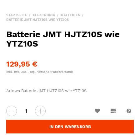
STARTSEITE
ELEKTRONIK
BATTERIEN
BATTERIE JMT HJTZ10S WIE YTZ10S
Batterie JMT HJTZ10S wie
YTZ10S
129,95 €
inkl. 19% USt. , zzgl.
Versand
(Paketversand)
Arlows Batterie JMT HJTZ10S wie YTZ10S
Wunschzettel
Vergleichsl
Fra
IN DEN WARENKORB