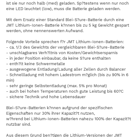
ist sie nur noch halb (med) geladen. Sp?testens wenn nur noch
eine LED leuchtet (low), muss die Batterie geladen werden.
Mit dem Ersatz einer Standard Blei-S?ure-Batterie durch eine
JMT Lithium-Ionen-Batterie k?nnen bis zu 5 kg Gewicht gespart
werden, ohne nennenswerten Aufwand.
Folgende Vorteile sprechen f?r JMT Lithium-Ionen-Batterien:
- ca. 1/3 des Gewichts der vergleichbaren Blei-S?ure-Batterie
- unschlagbares Verh?ltnis von Kosten/Gewichtsersparnis
- in jeder Position einbaubar, da keine S?ure enthalten
- enth?lt keine Schwermetalle
- ausgewogene Entladung/Ladung aller Zellen durch Balancer
- Schnellladung mit hohem Ladestrom m?glich (bis zu 90% in 6
min)
- sehr geringe Selbstentladung (max. 5% pro Monat)
- auch bei hohen Temperaturen noch gute Leistung bis 60?C
- sichere Technik und hohe Lebensdauer
Blei-S?ure-Batterien k?nnen aufgrund der spezifischen
Eigenschaften nur 30% ihrer Kapazit?t nutzen,
w?hrend bei Lithium-Ionen-Batterien nahezu 100% der Kapazit?t
nutzbar sind.
Aus diesem Grund ben?tigen die Lithium-Versionen der JMT