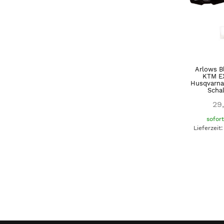
Arlows B
KTM E
Husqvarna
Schal
29
sofor
Lieferzeit