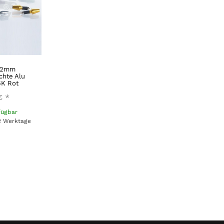
22mm
chte Alu
5K Rot
€
*
fügbar
 2 Werktage