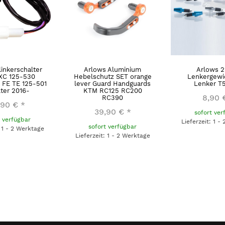
linkerschalter
Arlows Aluminium
Arlows 
XC 125-530
Hebelschutz SET orange
Lenkergewi
 FE TE 125-501
lever Guard Handguards
Lenker T
ter 2016-
KTM RC125 RC200
8,90 
RC390
,90 €
*
39,90 €
*
sofort ver
t verfügbar
Lieferzeit: 1 -
sofort verfügbar
: 1 - 2 Werktage
Lieferzeit: 1 - 2 Werktage