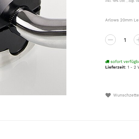
inkl. 19% USt. , zzgl.
V
Arlows 20mm Le
sofort verfügb
Lieferzeit
:
1 - 2
Wunschzette