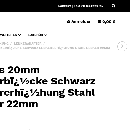
Kontakt
| +49 511 984229 25
Anmelden
0,00 €
WEITERES
ZUBEHÖR
KUNG
LENKERADAPTER
KERBÏ¿½CKE SCHWARZ LENKERERHÏ¿½HUNG STAHL LENKER 22MM
ws 20mm
rbï¿½cke Schwarz
rerhï¿½hung Stahl
er 22mm