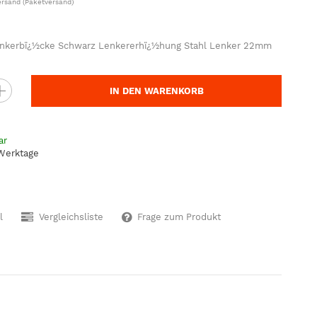
ersand
(Paketversand)
nkerbï¿½cke Schwarz Lenkererhï¿½hung Stahl Lenker 22mm
IN DEN WARENKORB
ar
 Werktage
l
Vergleichsliste
Frage zum Produkt