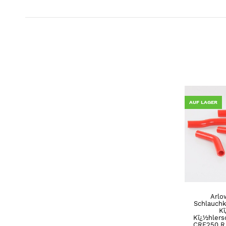
AUF LAGER
Arlo
Schlauchk
Kï
Kï¿½hlers
CRF250 R