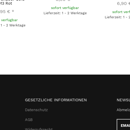
6,90 
13 Rot
sofort verfügbar
,95 €
*
sofort ver
Lieferzeit: 1 - 2 Werktage
Lieferzeit: 1 -
t verfügbar
: 1 - 2 Werktage
GESETZLICHE INFORMATIONEN
NEWSL
Datenschutz
Abmeld
AGB
Email-
Adress
Widerrufsrecht