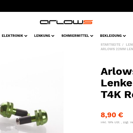
ELEKTRONIK
LENKUNG
SCHMIERMITTEL
BEKLEIDUNG
STARTSEITE
LEN
ARLOWS 22MM LEN
Arlo
Lenke
T4K R
8,90 €
inkl. 19% USt. , zzgl.
V