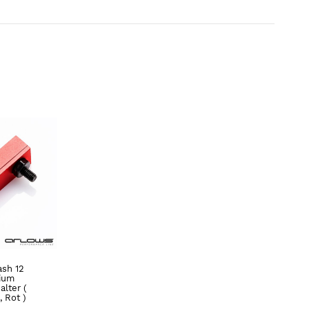
ash 12
ium
lter (
 Rot )