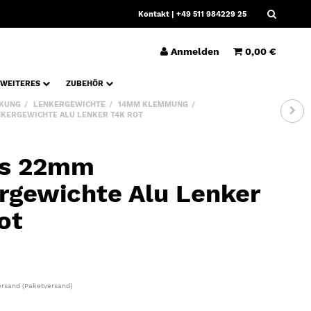
Kontakt
| +49 511 984229 25
Anmelden
0,00 €
WEITERES
ZUBEHÖR
KUNG
LENKERGEWICHTE
14MM KLEMMUNG
KERGEWICHTE ALU LENKER T4K ROT
ws 22mm
rgewichte Alu Lenker
ot
ersand
(Paketversand)