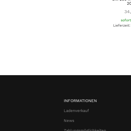
20
34
sofor
Lieferzeit
INFORMATIONEN
Ladenverkauf
News
Zahlungsmöglichkeiten