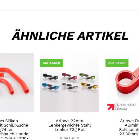
ÄHNLICHE ARTIKEL
AUF LAGER
AUF LAGER
ws Silikon
Arlows 22mm
Arlows D
it Schlï¿½uche
Lenkergewichte Stahl
Alumin
¿½hler
Lenker T3g Rot
Schlauchha
chlauch Honda
23,80mm ,
8,90 €
*
 CR250F 2010-