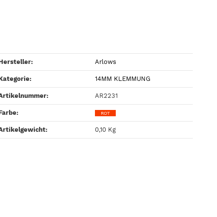
Hersteller:
Arlows
Kategorie:
14MM KLEMMUNG
Artikelnummer:
AR2231
Farbe‍:
ROT
Artikelgewicht‍:
0,10
Kg