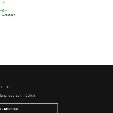
€
*
fügbar
 2 Werktage
ETTER
ung jederzeit möglich
e