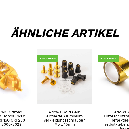
ÄHNLICHE ARTIKEL
AUF LAGER
AUF LAGER
CNC Offroad
Arlows Gold Gelb
Arlows 
n Honda CR125
eloxierte Aluminium
Hitzeschutzb
RF150 CRF250
Verkleidungsschrauben
reflektie
 2000-2022
M5 x 15mm
selbstklebe
Breite