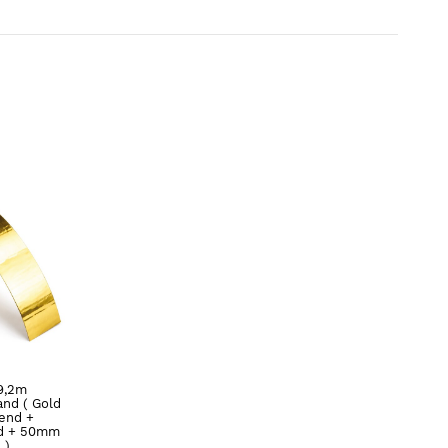
9,2m
and ( Gold
rend +
nd + 50mm
 )