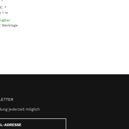
 €
*
o 1 m
fügbar
 2 Werktage
ETTER
ung jederzeit möglich
e