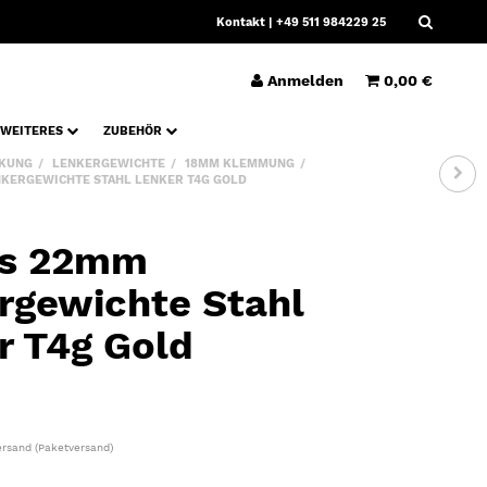
Kontakt
| +49 511 984229 25
Anmelden
0,00 €
WEITERES
ZUBEHÖR
KUNG
LENKERGEWICHTE
18MM KLEMMUNG
KERGEWICHTE STAHL LENKER T4G GOLD
ws 22mm
rgewichte Stahl
r T4g Gold
ersand
(Paketversand)