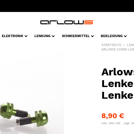
ELEKTRONIK
LENKUNG
SCHMIERMITTEL
BEKLEIDUNG
STARTSEITE
LEN
ARLOWS 22MM LEN
Arlo
Lenke
Lenke
8,90 €
inkl. 19% USt. , zzgl.
V