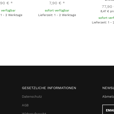
,90 €
*
7,90 €
*
77,90
t verfügbar
sofort verfügbar
8,47 € pr
: 1 - 2 Werktage
Lieferzeit: 1 - 2 Werktage
sofort ver
Lieferzeit: 1 -
GESETZLICHE INFORMATIONEN
NEWSL
Datenschutz
Abmeld
AGB
Email-
Adress
Widerrufsrecht