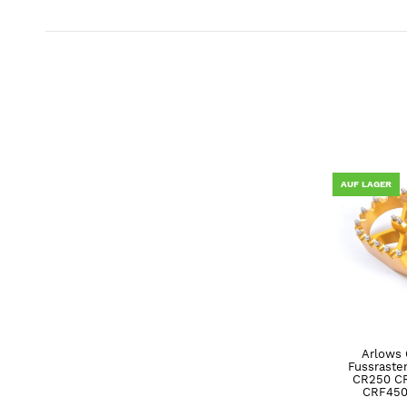
AUF LAGER
Arlows 
Fussraste
CR250 C
CRF450