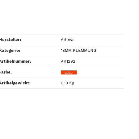
Hersteller:
Arlows
Kategorie:
18MM KLEMMUNG
Artikelnummer:
AR1292
Farbe‍:
GOLD
Artikelgewicht‍:
0,10
Kg