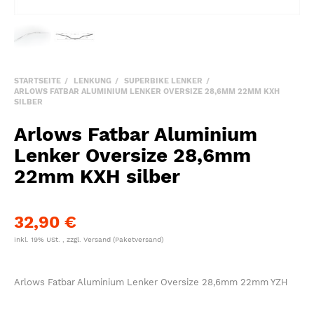
STARTSEITE
LENKUNG
SUPERBIKE LENKER
ARLOWS FATBAR ALUMINIUM LENKER OVERSIZE 28,6MM 22MM KXH
SILBER
Arlows Fatbar Aluminium
Lenker Oversize 28,6mm
22mm KXH silber
32,90 €
inkl. 19% USt. , zzgl.
Versand
(Paketversand)
Arlows Fatbar Aluminium Lenker Oversize 28,6mm 22mm YZH