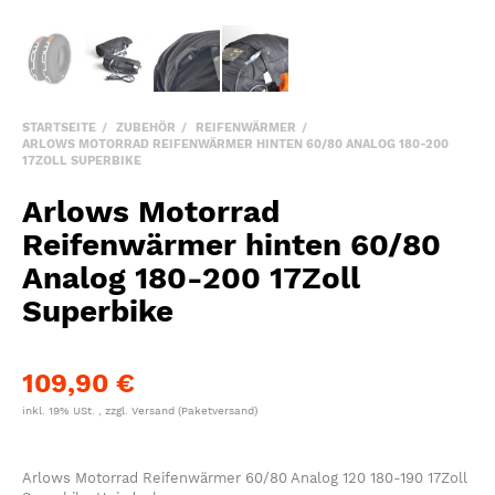
STARTSEITE
ZUBEHÖR
REIFENWÄRMER
ARLOWS MOTORRAD REIFENWÄRMER HINTEN 60/80 ANALOG 180-200
17ZOLL SUPERBIKE
Arlows Motorrad
Reifenwärmer hinten 60/80
Analog 180-200 17Zoll
Superbike
109,90 €
inkl. 19% USt. , zzgl.
Versand
(Paketversand)
Arlows Motorrad Reifenwärmer 60/80 Analog 120 180-190 17Zoll