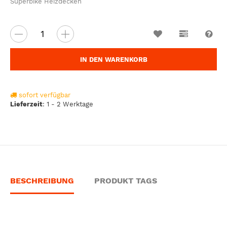
Superbike Heizdecken
Wunschzettel
Vergleichsl
Fra
IN DEN WARENKORB
sofort verfügbar
Lieferzeit
:
1 - 2 Werktage
BESCHREIBUNG
PRODUKT TAGS