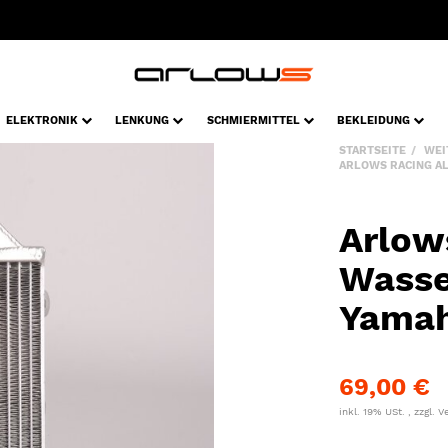
ELEKTRONIK
LENKUNG
SCHMIERMITTEL
BEKLEIDUNG
STARTSEITE
WEI
ARLOWS RACING A
Arlow
Wasse
Yamah
69,00 €
inkl. 19% USt. , zzgl.
V