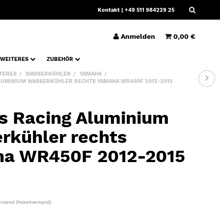
Kontakt
| +49 511 984229 25
Anmelden
0,00 €
WEITERES
ZUBEHÖR
TERES
WASSERKÜHLER
YAMAHA
LUMINIUM WASSERKÜHLER RECHTS YAMAHA WR450F 2012-2015
s Racing Aluminium
rkühler rechts
a WR450F 2012-2015
ersand
(Paketversand)