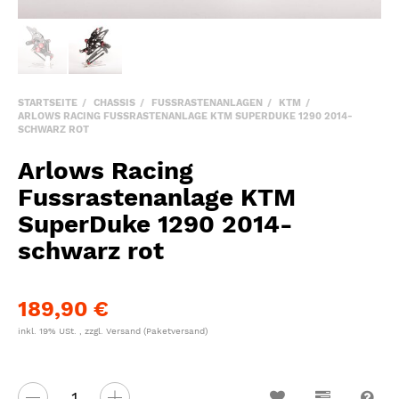
STARTSEITE
CHASSIS
FUSSRASTENANLAGEN
KTM
ARLOWS RACING FUSSRASTENANLAGE KTM SUPERDUKE 1290 2014-
SCHWARZ ROT
Arlows Racing
Fussrastenanlage KTM
SuperDuke 1290 2014-
schwarz rot
189,90 €
inkl. 19% USt. , zzgl.
Versand
(Paketversand)
Wunschzettel
Vergleichsl
Fra