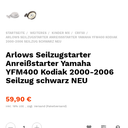
STARTSEITE
WEITERES
KINDER MX
CRF50
ARLOWS SEILZUGSTARTER ANREISSSTARTER YAMAHA YFM400 KODIAK 2
000-2006 SEILZUG SCHWARZ NEU
Arlows Seilzugstarter
Anreißstarter Yamaha
YFM400 Kodiak 2000-2006
Seilzug schwarz NEU
59,90 €
inkl. 19% USt. , zzgl.
Versand
(Paketversand)
Wunschzettel
Vergleichsl
Fra