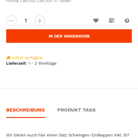
Honda CBR250 CBR300 11- Silber
Wunschzettel
Vergleichsl
Fra
IN DEN WARENKORB
sofort verfügbar
Lieferzeit
:
1 - 2 Werktage
BESCHREIBUNG
PRODUKT TAGS
Wir bieten euch hier einen Satz Schwingen-Endkappen inkl. St?