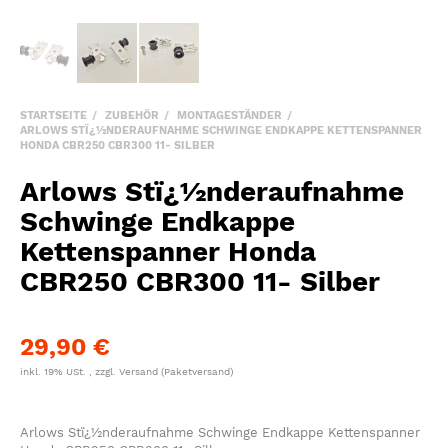
STARTSEITE
ZUBEHÖR
MONTAGESTÄNDER
ARLOWS STÏ¿½NDERAUFNAHME SCHWINGE ENDKAPPE KETTENSPANNER
HONDA CBR250 CBR300 11- SILBER
Arlows Stï¿½nderaufnahme
Schwinge Endkappe
Kettenspanner Honda
CBR250 CBR300 11- Silber
29,90 €
inkl. 19% USt. , zzgl.
Versand
(Paketversand)
Arlows Stï¿½nderaufnahme Schwinge Endkappe Kettenspanner