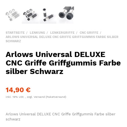
STARTSEITE
LENKUNG
LENKERGRIFFE
CNC GRIFFE
ARLOWS UNIVERSAL DELUXE CNC GRIFFE GRIFFGUMMIS FARBE SILBER
SCHWARZ
Arlows Universal DELUXE
CNC Griffe Griffgummis Farbe
silber Schwarz
14,90 €
inkl. 19% USt. , zzgl.
Versand
(Paketversand)
Arlows Universal DELUXE CNC Griffe Griffgummis Farbe silber
schwarz