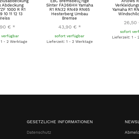
ziusabdeckung
EBC Bremsbelï¿½ge
Arlows R
k Abdeckung
Sinter FA266HH Yamaha
Verkleidung
ZF 1000 R R1
R1 RN32 RN49 RN65
Yamaha R1 R
 10 11 12 13
Hesterberg Umbau
Windschil
Weiss
Bremse
26,50
,90 €
*
43,90 €
*
sofort ver
t verfügbar
sofort verfügbar
Lieferzeit: 1 -
: 1 - 2 Werktage
Lieferzeit: 1 - 2 Werktage
GESETZLICHE INFORMATIONEN
NEWSL
Datenschutz
Abmeld