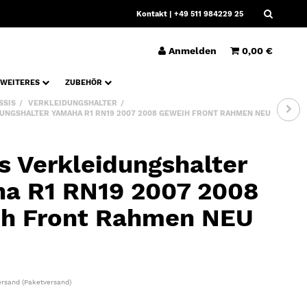
Kontakt
| +49 511 984229 25
Anmelden
0,00 €
WEITERES
ZUBEHÖR
SSIS
VERKLEIDUNGSHALTER
UNGSHALTER YAMAHA R1 RN19 2007 2008 GEWEIH FRONT RAHMEN NEU
s Verkleidungshalter
a R1 RN19 2007 2008
h Front Rahmen NEU
ersand
(Paketversand)