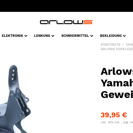
ELEKTRONIK
LENKUNG
SCHMIERMITTEL
BEKLEIDUNG
STARTSEITE
CHA
ARLOWS VERKLEID
Arlow
Yamah
Gewei
39,95 €
inkl. 19% USt. , zzgl.
V