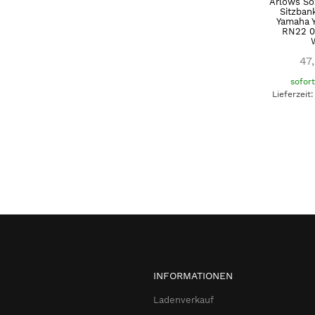
Arlows So
Sitzban
Yamaha Y
RN22 09
47
sofor
Lieferzeit
INFORMATIONEN
Ladenverkauf