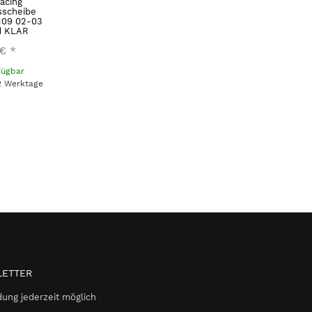
acing
sscheibe
N09 02-03
d KLAR
 €
*
fügbar
 2 Werktage
ETTER
ung jederzeit möglich