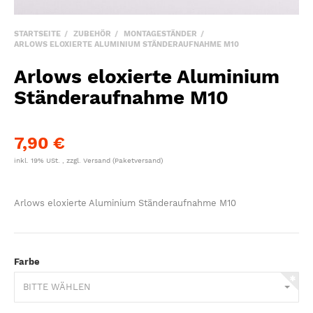
STARTSEITE
ZUBEHÖR
MONTAGESTÄNDER
ARLOWS ELOXIERTE ALUMINIUM STÄNDERAUFNAHME M10
Arlows eloxierte Aluminium
Ständeraufnahme M10
7,90 €
inkl. 19% USt. , zzgl.
Versand
(Paketversand)
Arlows eloxierte Aluminium Ständeraufnahme M10
Farbe
BITTE WÄHLEN