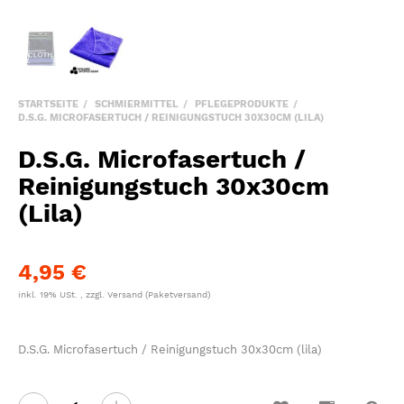
STARTSEITE
SCHMIERMITTEL
PFLEGEPRODUKTE
D.S.G. MICROFASERTUCH / REINIGUNGSTUCH 30X30CM (LILA)
D.S.G. Microfasertuch /
Reinigungstuch 30x30cm
(Lila)
4,95 €
inkl. 19% USt. , zzgl.
Versand
(Paketversand)
D.S.G. Microfasertuch / Reinigungstuch 30x30cm (lila)