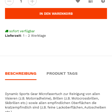
Wunschzettel
Vergleichsl
Fra
IN DEN WARENKORB
sofort verfügbar
Lieferzeit
:
1 - 2 Werktage
BESCHREIBUNG
PRODUKT TAGS
Dynamic Sports Gear Microfasertuch zur Reinigung von allen
Visieren (z.B. Motorradhelme), Brillen (z.B. Motocrossbrillen,
Skibrillen etc.) sowie allen empfindlichen Oberflächen die
kratzempfindlich sind (z.B. feine Lackoberflächen, Autoscheiben
etc.).