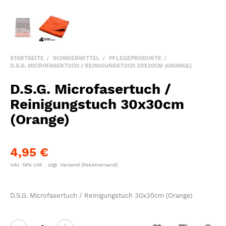
STARTSEITE
SCHMIERMITTEL
PFLEGEPRODUKTE
D.S.G. MICROFASERTUCH / REINIGUNGSTUCH 30X30CM (ORANGE)
D.S.G. Microfasertuch /
Reinigungstuch 30x30cm
(Orange)
4,95 €
inkl. 19% USt. , zzgl.
Versand
(Paketversand)
D.S.G. Microfasertuch / Reinigungstuch 30x30cm (Orange)