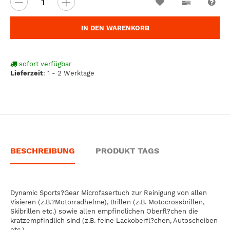
Wunschzettel
Vergleichsl
Fra
IN DEN WARENKORB
sofort verfügbar
Lieferzeit
:
1 - 2 Werktage
BESCHREIBUNG
PRODUKT TAGS
Dynamic Sports?Gear Microfasertuch zur Reinigung von allen
Visieren (z.B.?Motorradhelme), Brillen (z.B. Motocrossbrillen,
Skibrillen etc.) sowie allen empfindlichen Oberfl?chen die
kratzempfindlich sind (z.B. feine Lackoberfl?chen, Autoscheiben
etc.).