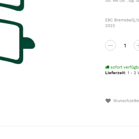
inkl. 19% USt. , zzgl.
V
EBC Bremsbelï¿½
2022
sofort verfügb
Lieferzeit
:
1 - 2
Wunschzette