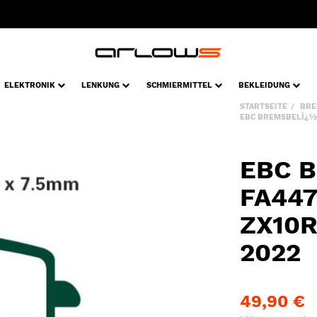
ELEKTRONIK
LENKUNG
SCHMIERMITTEL
BEKLEIDUNG
STARTSEITE
BRE
EBC BREMSBELÏ¿½G
EBC B
FA447
ZX10R
2022
49,90 €