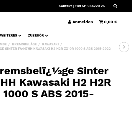
Kontakt
| +49 511 984229 25
Anmelden
0,00 €
WEITERES
ZUBEHÖR
MSE
BREMSBELÄGE
KAWASAKI
E SINTER FA447HH KAWASAKI H2 H2R ZX10R 1000 S ABS 2015-2022
remsbelï¿½ge Sinter
HH Kawasaki H2 H2R
 1000 S ABS 2015-