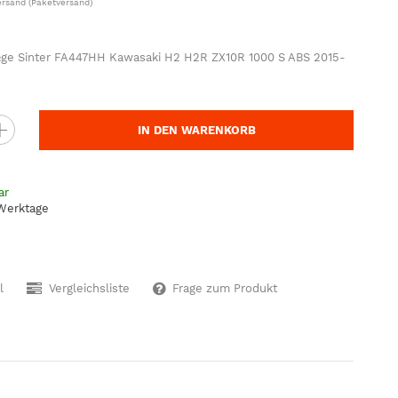
ersand
(Paketversand)
ge Sinter FA447HH Kawasaki H2 H2R ZX10R 1000 S ABS 2015-
IN DEN WARENKORB
ar
 Werktage
l
Vergleichsliste
Frage zum Produkt