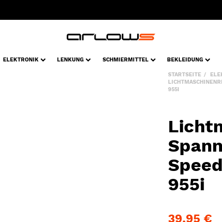
ELEKTRONIK
LENKUNG
SCHMIERMITTEL
BEKLEIDUNG
STARTSEITE
ELE
LICHTMASCHINENR
955I
Licht
Spann
Speed
955i
39,95 €