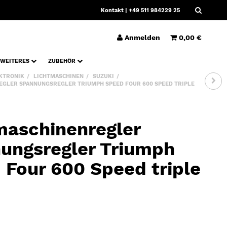
Kontakt
| +49 511 984229 25
Anmelden
0,00 €
WEITERES
ZUBEHÖR
KTRONIK
LICHTMASCHINEN
SUZUKI
EGLER SPANNUNGSREGLER TRIUMPH SPEED FOUR 600 SPEED TRIPLE
maschinenregler
ungsregler Triumph
 Four 600 Speed triple