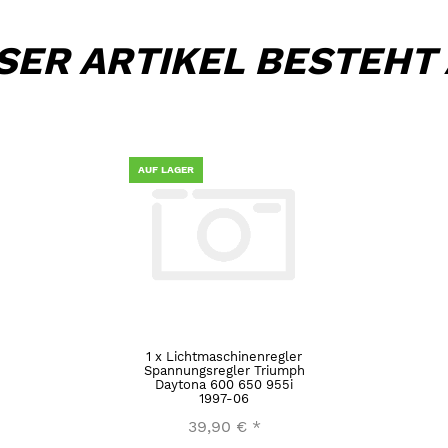
SER ARTIKEL BESTEHT
AUF LAGER
1
x
Lichtmaschinenregler
Spannungsregler Triumph
Daytona 600 650 955i
1997-06
39,90 €
*