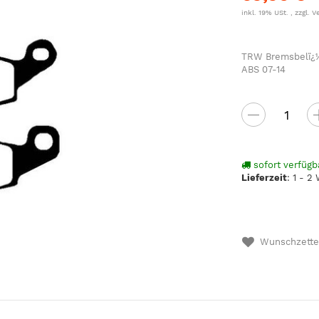
inkl. 19% USt. , zzgl.
V
TRW Bremsbelï¿½
ABS 07-14
sofort verfügb
Lieferzeit
:
1 - 2
Wunschzette