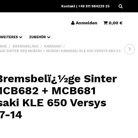
Kontakt
| +49 511 984229 25
Anmelden
0,00 €
WEITERES
ZUBEHÖR
MSE
BREMSBELÄGE
KAWASAKI
E SINTER SRQ MCB682 + MCB681 KAWASAKI KLE 650 VERSYS ABS 07-
remsbelï¿½ge Sinter
MCB682 + MCB681
aki KLE 650 Versys
7-14