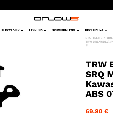
ELEKTRONIK
LENKUNG
SCHMIERMITTEL
BEKLEIDUNG
STARTSEITE
BRE
TRW BREMSBELÏ¿½G
14
TRW B
SRQ 
Kawas
ABS 0
69,90 €