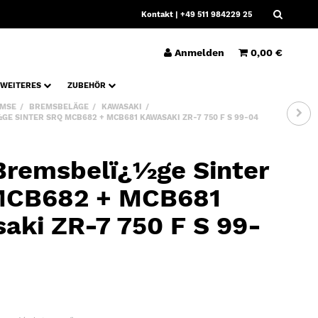
Kontakt
| +49 511 984229 25
Anmelden
0,00 €
WEITERES
ZUBEHÖR
MSE
BREMSBELÄGE
KAWASAKI
E SINTER SRQ MCB682 + MCB681 KAWASAKI ZR-7 750 F S 99-04
remsbelï¿½ge Sinter
MCB682 + MCB681
aki ZR-7 750 F S 99-