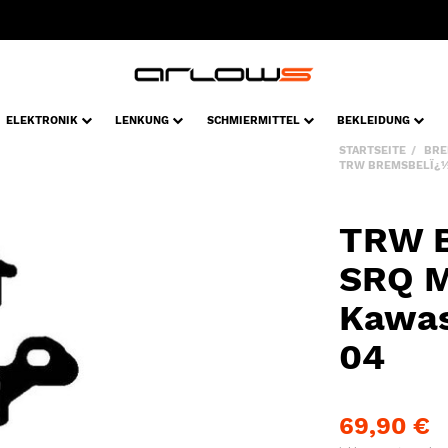
ELEKTRONIK
LENKUNG
SCHMIERMITTEL
BEKLEIDUNG
STARTSEITE
BRE
TRW BREMSBELÏ¿½G
TRW B
SRQ 
Kawas
04
69,90 €