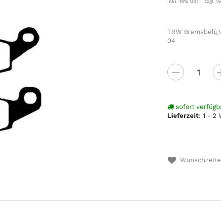
inkl. 19% USt. , zzgl.
V
TRW Bremsbelï¿½
04
sofort verfügb
Lieferzeit
:
1 - 2
Wunschzette