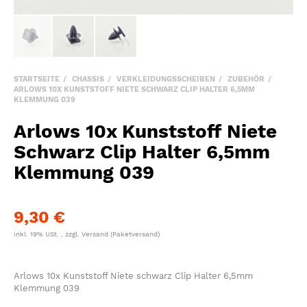
STARTSEITE
CHASSIS
VERKLEIDUNGSSCHEIBEN
ZUBEHÖR
ARLOWS 10X KUNSTSTOFF NIETE SCHWARZ CLIP HALTER 6,5MM
KLEMMUNG 039
Arlows 10x Kunststoff Niete
Schwarz Clip Halter 6,5mm
Klemmung 039
9,30 €
inkl. 19% USt. , zzgl.
Versand
(Paketversand)
Arlows 10x Kunststoff Niete schwarz Clip Halter 6,5mm
Klemmung 039