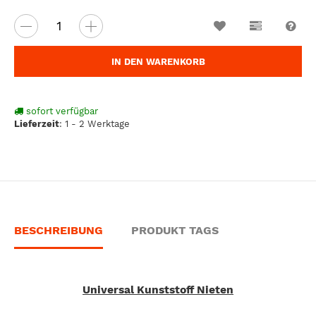
Wunschzettel
Vergleichsl
Fra
IN DEN WARENKORB
sofort verfügbar
Lieferzeit
:
1 - 2 Werktage
BESCHREIBUNG
PRODUKT TAGS
Universal Kunststoff Nieten