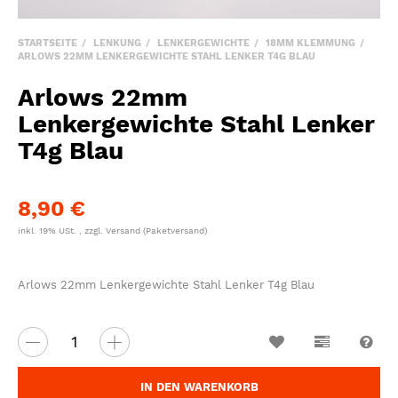
STARTSEITE
LENKUNG
LENKERGEWICHTE
18MM KLEMMUNG
ARLOWS 22MM LENKERGEWICHTE STAHL LENKER T4G BLAU
Arlows 22mm
Lenkergewichte Stahl Lenker
T4g Blau
8,90 €
inkl. 19% USt. , zzgl.
Versand
(Paketversand)
Arlows 22mm Lenkergewichte Stahl Lenker T4g Blau
Wunschzettel
Vergleichsl
Fra
IN DEN WARENKORB