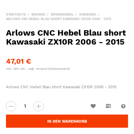
STARTSEITE
BREMSE
BREMSHEBEL
KAWASAKI
ARLOWS CNC HEBEL BLAU SHORT KAWASAKI ZX10R 2006 - 2015
Arlows CNC Hebel Blau short
Kawasaki ZX10R 2006 - 2015
47,01 €
inkl. 19% USt. , zzgl.
Versand
(Paketversand)
Arlows CNC Hebel Blau short Kawasaki ZX10R 2006 - 2015
Wunschzettel
Vergleichsl
Fra
IN DEN WARENKORB