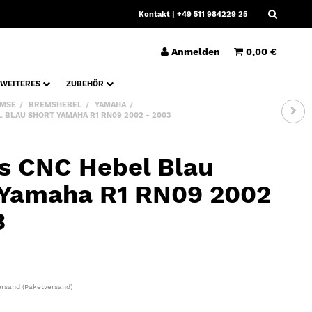
Kontakt
| +49 511 984229 25
Anmelden
0,00 €
WEITERES
ZUBEHÖR
MSE
BREMSHEBEL
YAMAHA
 BLAU SHORT YAMAHA R1 RN09 2002 - 2003
s CNC Hebel Blau
 Yamaha R1 RN09 2002
3
ersand
(Paketversand)