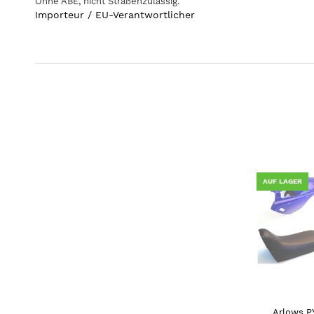
Ohne ABE, nicht Straßenzulässig.
Importeur / EU-Verantwortlicher
AUF LAGER
Arlows PY