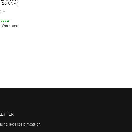
- 20 UNF )
€
*
fügbar
 2 Werktage
ETTER
ung jederzeit möglich