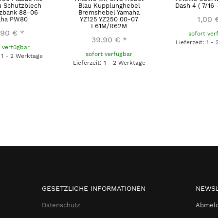
u Schutzblech
Blau Kupplunghebel
Dash 4 ( 7/16 
tzbank 88-06
Bremshebel Yamaha
1,00 
aha PW80
YZ125 YZ250 00-07
L61M/R62M
,90 €
*
sofort ver
39,90 €
*
Lieferzeit: 1 -
t verfügbar
sofort verfügbar
: 1 - 2 Werktage
Lieferzeit: 1 - 2 Werktage
GESETZLICHE INFORMATIONEN
NEWSL
Datenschutz
Abmeld