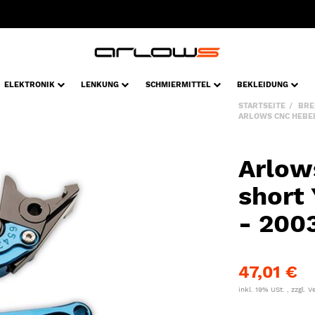
ELEKTRONIK
LENKUNG
SCHMIERMITTEL
BEKLEIDUNG
STARTSEITE
BRE
ARLOWS CNC HEBEL
Arlow
short
- 200
47,01 €
inkl. 19% USt. , zzgl.
V