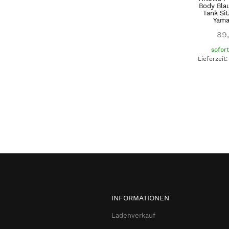
Body Bla
Tank Si
Yam
89
sofor
Lieferzeit
INFORMATIONEN
Ladenverkauf