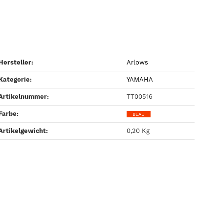
Hersteller:
Arlows
Kategorie:
YAMAHA
Artikelnummer:
TT00516
Farbe‍:
BLAU
Artikelgewicht‍:
0,20
Kg