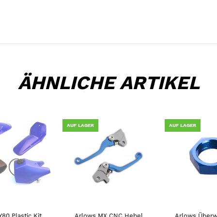
ÄHNLICHE ARTIKEL
AUF LAGER
AUF LAGER
80 Plastic Kit
Arlows MX CNC Hebel
Arlows Überw