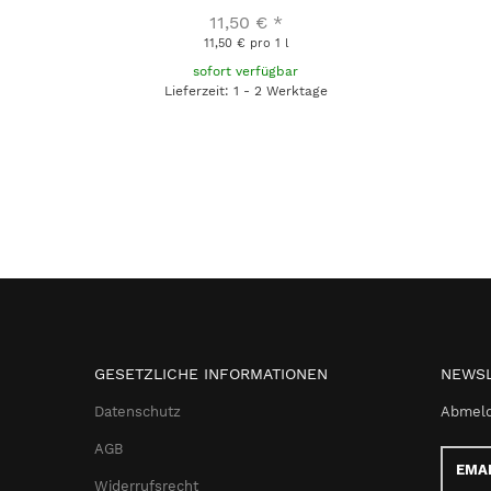
11,50 €
*
11,50 € pro 1 l
sofort verfügbar
Lieferzeit: 1 - 2 Werktage
GESETZLICHE INFORMATIONEN
NEWSL
Datenschutz
Abmeld
AGB
Email-
Adress
Widerrufsrecht