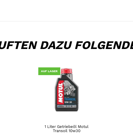
UFTEN DAZU FOLGEND
AUF LAGER
1 Liter Getriebeöl Motul
Transoil 10w30