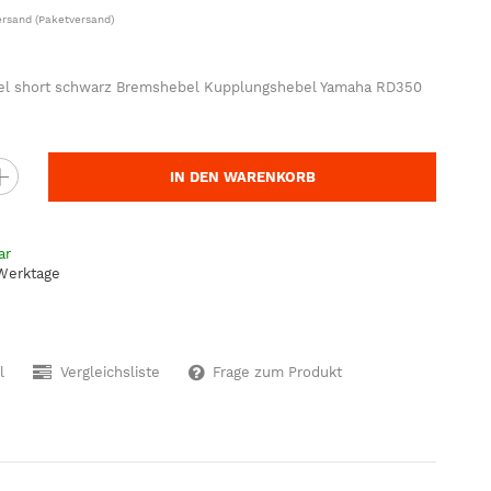
ersand
(Paketversand)
l short schwarz Bremshebel Kupplungshebel Yamaha RD350
IN DEN WARENKORB
ar
 Werktage
l
Vergleichsliste
Frage zum Produkt