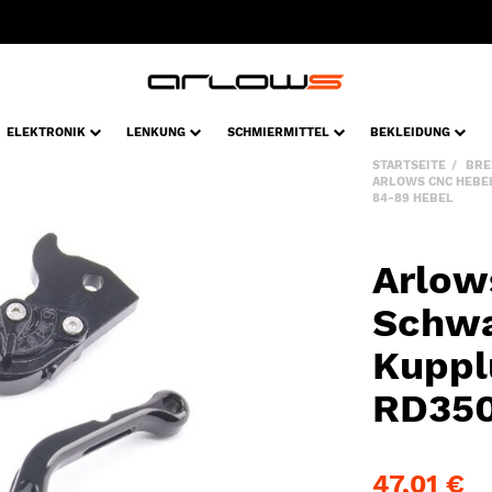
ELEKTRONIK
LENKUNG
SCHMIERMITTEL
BEKLEIDUNG
STARTSEITE
BRE
ARLOWS CNC HEBE
84-89 HEBEL
Arlow
Schwa
Kuppl
RD350
47,01 €