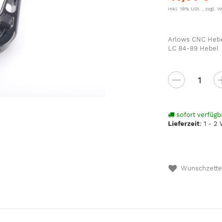
inkl. 19% USt. , zzgl.
V
Arlows CNC Hebe
LC 84-89 Hebel
sofort verfügb
Lieferzeit
:
1 - 2
Wunschzette