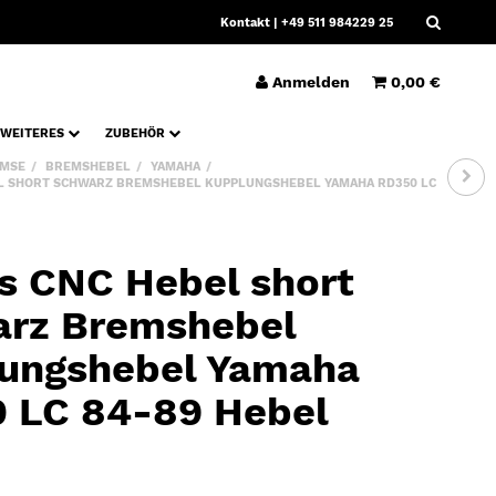
Kontakt
| +49 511 984229 25
Anmelden
0,00 €
WEITERES
ZUBEHÖR
MSE
BREMSHEBEL
YAMAHA
L SHORT SCHWARZ BREMSHEBEL KUPPLUNGSHEBEL YAMAHA RD350 LC
s CNC Hebel short
rz Bremshebel
ungshebel Yamaha
 LC 84-89 Hebel