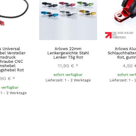
 Universal
Arlows 22mm
Arlows Al
el Versteller
Lenkergewichte Stahl
Schlauchhalte
msdruck
Lenker T5g Rot
Rot, gumm
chraube CNC
11,90 €
*
4,50 
mshebel
gshebel Rot
sofort verfügbar
sofort ver
,90 €
*
Lieferzeit: 1 - 2 Werktage
Lieferzeit: 1 -
t verfügbar
: 1 - 2 Werktage