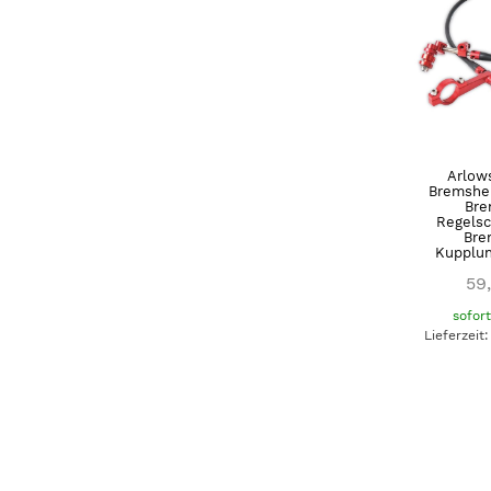
Arlows
Bremsheb
Bre
Regels
Bre
Kupplun
59
sofor
Lieferzeit