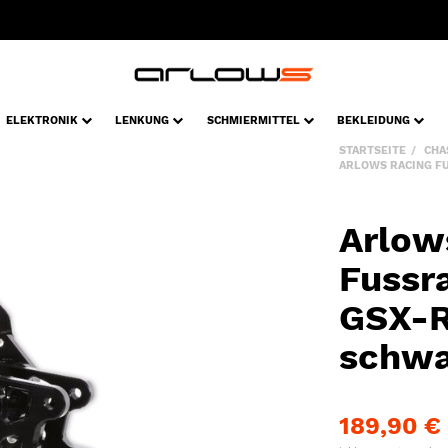
ELEKTRONIK
LENKUNG
SCHMIERMITTEL
BEKLEIDUNG
STARTSEITE
CHA
ARLOWS RACING FU
Arlow
Fussr
GSX-R
schwa
189,90 €