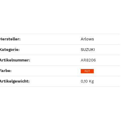
Hersteller:
Arlows
Kategorie:
SUZUKI
Artikelnummer:
AR8206
Farbe‍:
ROT
Artikelgewicht‍:
0,10
Kg