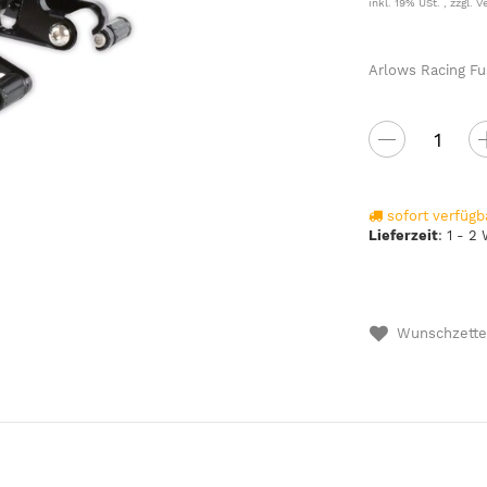
inkl. 19% USt. , zzgl.
V
Arlows Racing F
sofort verfügb
Lieferzeit
:
1 - 2
Wunschzette