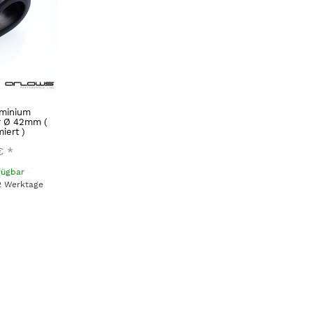
uminium
r Ø 42mm (
iert )
€
*
fügbar
 2 Werktage