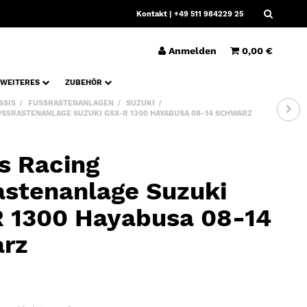
Kontakt
| +49 511 984229 25
Anmelden
0,00 €
WEITERES
ZUBEHÖR
SSIS
FUSSRASTENANLAGEN
SUZUKI
SSRASTENANLAGE SUZUKI GSX-R 1300 HAYABUSA 08-14 SCHWARZ
s Racing
astenanlage Suzuki
 1300 Hayabusa 08-14
rz