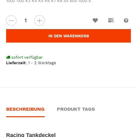
1000 1100 K3 K4 K5 K6 K7 K8 SV 600 1000 S
Wunschzettel
Vergleichsl
Fra
IN DEN WARENKORB
sofort verfügbar
Lieferzeit
:
1 - 2 Werktage
BESCHREIBUNG
PRODUKT TAGS
Racing Tankdeckel