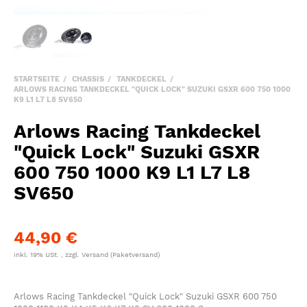
STARTSEITE
CHASSIS
TANKDECKEL
ARLOWS RACING TANKDECKEL "QUICK LOCK" SUZUKI GSXR 600 750 1000
K9 L1 L7 L8 SV650
Arlows Racing Tankdeckel
"Quick Lock" Suzuki GSXR
600 750 1000 K9 L1 L7 L8
SV650
44,90 €
inkl. 19% USt. , zzgl.
Versand
(Paketversand)
Arlows Racing Tankdeckel "Quick Lock" Suzuki GSXR 600 750