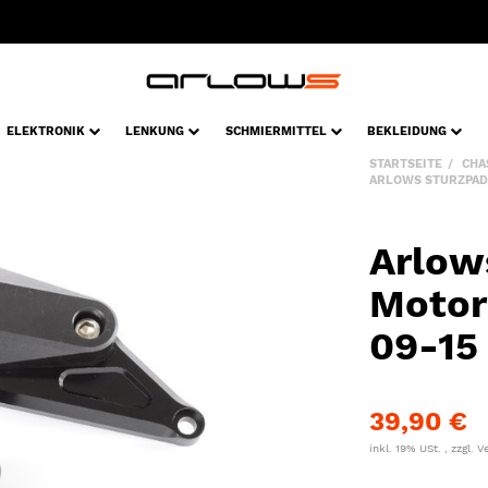
ELEKTRONIK
LENKUNG
SCHMIERMITTEL
BEKLEIDUNG
STARTSEITE
CHA
ARLOWS STURZPAD
Arlow
Motor
09-15 
39,90 €
inkl. 19% USt. , zzgl.
V