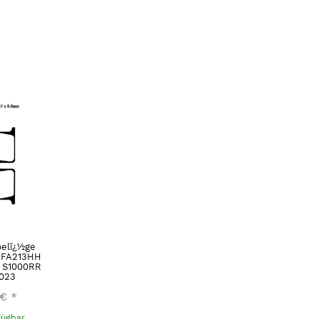
elï¿½ge
r FA213HH
 S1000RR
023
 €
*
fügbar