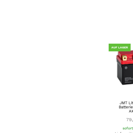
AUF LAGER
JMT Li
Batteri
A
79
sofor