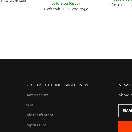
: 1 - 2 Werktage
sofort verfügbar
Lieferzeit: 1 -
Lieferzeit: 1 - 2 Werktage
GESETZLICHE INFORMATIONEN
NEWSL
Datenschutz
Abmeld
AGB
Email-
Adress
Widerrufsrecht
Impressum