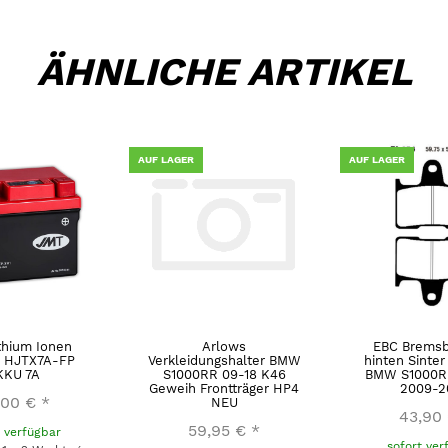
ÄHNLICHE ARTIKEL
AUF LAGER
AUF LAGER
thium Ionen
Arlows
EBC Bremsb
e HJTX7A-FP
Verkleidungshalter BMW
hinten Sinte
KKU 7A
S1000RR 09-18 K46
BMW S1000R
Geweih Frontträger HP4
2009-2
,00 €
*
NEU
43,90
59,95 €
*
t verfügbar
sofort ver