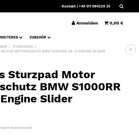
Kontakt
| +49 511 984229 25
Anmelden
0,00 €
WEITERES
ZUBEHÖR
SSIS
STURZPADS
 MOTOR MOTORSCHUTZ BMW S1000RR 09-15 ENGINE SLIDER
s Sturzpad Motor
schutz BMW S1000RR
Engine Slider
ersand
(Paketversand)