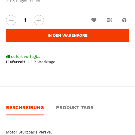
2016 Engine Slider
Wunschzettel
Vergleichsl
Fra
IN DEN WARENKORB
sofort verfügbar
Lieferzeit
:
1 - 2 Werktage
BESCHREIBUNG
PRODUKT TAGS
Motor Sturzpads Versys.