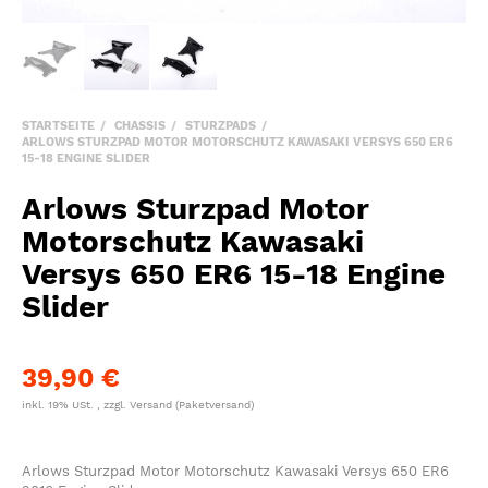
STARTSEITE
CHASSIS
STURZPADS
ARLOWS STURZPAD MOTOR MOTORSCHUTZ KAWASAKI VERSYS 650 ER6
15-18 ENGINE SLIDER
Arlows Sturzpad Motor
Motorschutz Kawasaki
Versys 650 ER6 15-18 Engine
Slider
39,90 €
inkl. 19% USt. , zzgl.
Versand
(Paketversand)
Arlows Sturzpad Motor Motorschutz Kawasaki Versys 650 ER6