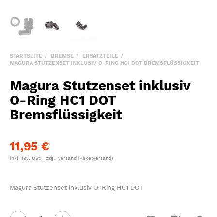
STARTSEITE
BREMSE
ERSATZTEILE
MAGURA STUTZENSET INKLUSIV O-RING HC1 DOT BREMSFLÜSSIGKEIT
Magura Stutzenset inklusiv
O-Ring HC1 DOT
Bremsflüssigkeit
11,95 €
inkl. 19% USt. , zzgl.
Versand
(Paketversand)
Magura Stutzenset inklusiv O-Ring HC1 DOT