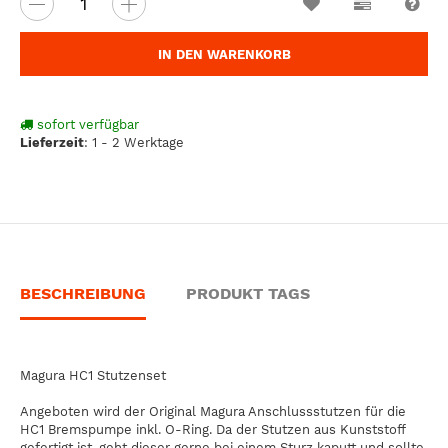
Wunschzettel
Vergleichsl
Fra
IN DEN WARENKORB
sofort verfügbar
Lieferzeit
:
1 - 2 Werktage
BESCHREIBUNG
PRODUKT TAGS
Magura HC1 Stutzenset
Angeboten wird der Original Magura Anschlussstutzen für die
HC1 Bremspumpe inkl. O-Ring. Da der Stutzen aus Kunststoff
gefertigt ist, geht dieser gerne bei einem Sturz kaputt und sollte