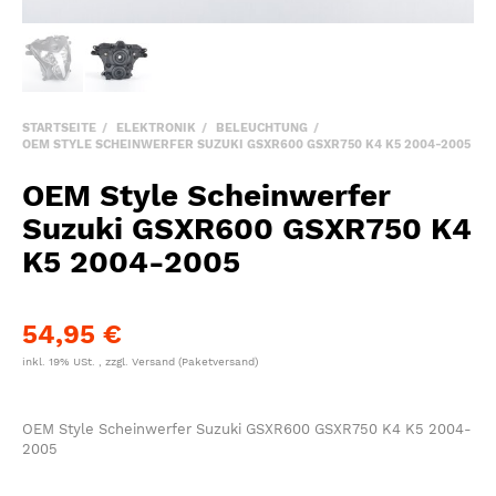
STARTSEITE
ELEKTRONIK
BELEUCHTUNG
OEM STYLE SCHEINWERFER SUZUKI GSXR600 GSXR750 K4 K5 2004-2005
OEM Style Scheinwerfer
Suzuki GSXR600 GSXR750 K4
K5 2004-2005
54,95 €
inkl. 19% USt. , zzgl.
Versand
(Paketversand)
OEM Style Scheinwerfer Suzuki GSXR600 GSXR750 K4 K5 2004-
2005