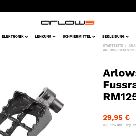
ELEKTRONIK
LENKUNG
SCHMIERMITTEL
BEKLEIDUNG
STARTSEITE
CHA
ARLOWS OEM STYLE
Arlow
Fussr
RM125
29,95 €
inkl. 19% USt. , zzgl.
V