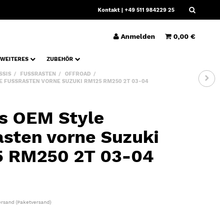
Kontakt
| +49 511 984229 25
Anmelden
0,00 €
WEITERES
ZUBEHÖR
SSIS
FUSSRASTEN
OFFROAD
 FUSSRASTEN VORNE SUZUKI RM125 RM250 2T 03-04
s OEM Style
asten vorne Suzuki
 RM250 2T 03-04
ersand
(Paketversand)