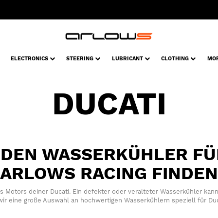
ELECTRONICS
STEERING
LUBRICANT
CLOTHING
MO
DUCATI
DEN WASSERKÜHLER FÜR
ARLOWS RACING FINDEN
des Motors deiner Ducati. Ein defekter oder veralteter Wasserkühler k
wir eine große Auswahl an hochwertigen Wasserkühlern speziell für Duc