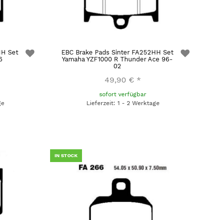
HH Set
EBC Brake Pads Sinter FA252HH Set
6
Yamaha YZF1000 R Thunder Ace 96-
02
49,90 €
*
sofort verfügbar
ge
Lieferzeit: 1 - 2 Werktage
IN STOCK