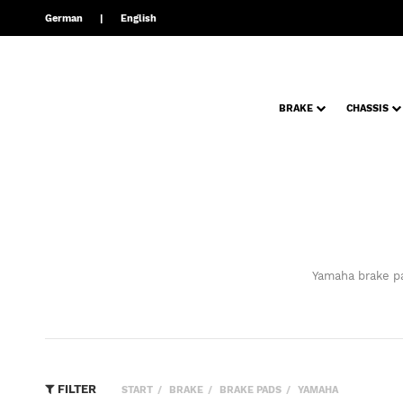
German
English
BRAKE
CHASSIS
Yamaha brake pad
FILTER
START
BRAKE
BRAKE PADS
YAMAHA