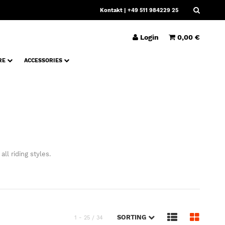
Kontakt
| +49 511 984229 25
Login
0,00 €
RE
ACCESSORIES
ll riding styles.
SORTING
1 - 25 / 34