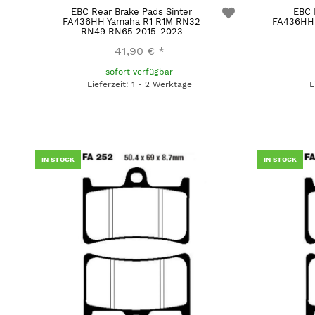
EBC Rear Brake Pads Sinter
EBC 
FA436HH Yamaha R1 R1M RN32
FA436HH 
RN49 RN65 2015-2023
41,90 €
*
sofort verfügbar
Lieferzeit: 1 - 2 Werktage
L
IN STOCK
IN STOCK