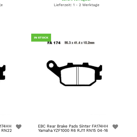
ge
Lieferzeit: 1 - 2 Werktage
IN STOCK
A174HH
EBC Rear Brake Pads Sinter FA174HH
9 RN22
Yamaha YZF1000 R6 RJ11 RN15 04-16