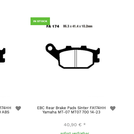
IN STOCK
A174HH
EBC Rear Brake Pads Sinter FA174HH
0 ABS
Yamaha MT-07 MT07 700 14-23
40,90 €
*
sofort verfügbar