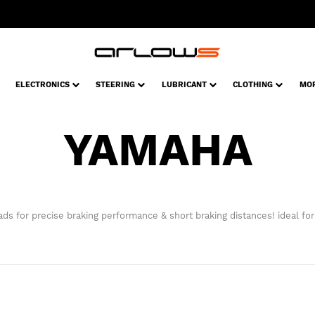
ELECTRONICS
STEERING
LUBRICANT
CLOTHING
MO
YAMAHA
s for precise braking performance & short braking distances! ideal for a