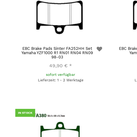
EBC Brake Pads Sinter FA252HH Set
EBC Brak
Yamaha YZF1000 R1 RN01 RN04 RN09
Yam
98-03
49,90 €
*
sofort verfügbar
Lieferzeit: 1 - 2 Werktage
L
IN STOCK