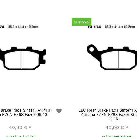
IN STOCK
 Brake Pads Sinter FA174HH
EBC Rear Brake Pads Sinter F
 FZ6N FZ6S Fazer 06-10
Yamaha FZ8N FZ8S Fazer 80
11-16
40,90 €
*
40,90 €
*
sofort verfügbar
sofort verfügbar