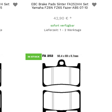
HH Set
EBC Brake Pads Sinter FA252HH Set
05
Yamaha FZ6N FZ6S Fazer ABS 07-10
42,90 €
*
sofort verfügbar
ge
Lieferzeit: 1 - 2 Werktage
IN STOCK